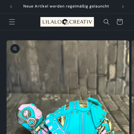
Direkt
zum
Neue Artikel werden regelmäßig gelauncht
Inhalt
Warenkorb
oduktinformationen
ringen