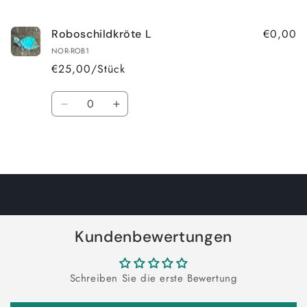
Warenkorb
€0,00
Roboschildkröte L
NOR-ROB1
€25,00/Stück
Anzahl
Verringere
Erhöhe
die
die
Menge
Menge
Wird
für
für
Default
Default
geladen ...
Title
Title
Kundenbewertungen
Schreiben Sie die erste Bewertung