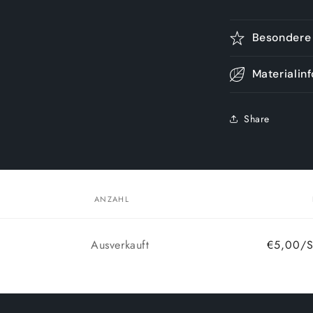
Besondere 
Materialin
Share
ANZAHL
Anzahl
Ausverkauft
€5,00/S