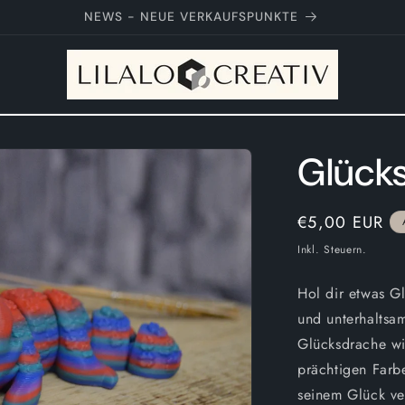
Neue Artikel werden regelmäßig gelauncht
Glück
Normaler
€5,00 EUR
Preis
Inkl. Steuern.
Hol dir etwas G
und unterhaltsa
Glücksdrache wi
prächtigen Farb
seinem Glück ve