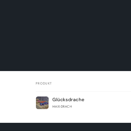
PRODUKT
Dein
Glücksdrache
Warenkorb
MAXI-DRACH
Wird
geladen ...