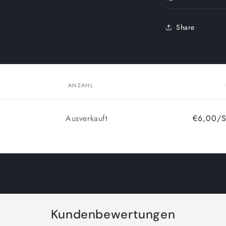
Share
ANZAHL
Anzahl
Ausverkauft
€6,00/S
Kundenbewertungen