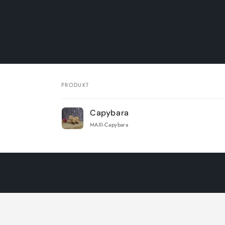
PRODUKT
Dein
Capybara
Warenkorb
MAXI-Capybara
Wird
geladen ...