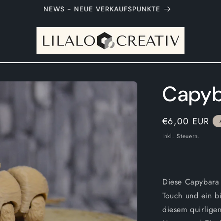
Neue Artikel werden regelmäßig gelauncht
Capyb
Normaler
€6,00 EUR
Preis
Inkl. Steuern.
Diese Capybara i
Touch und ein b
diesem quirligen