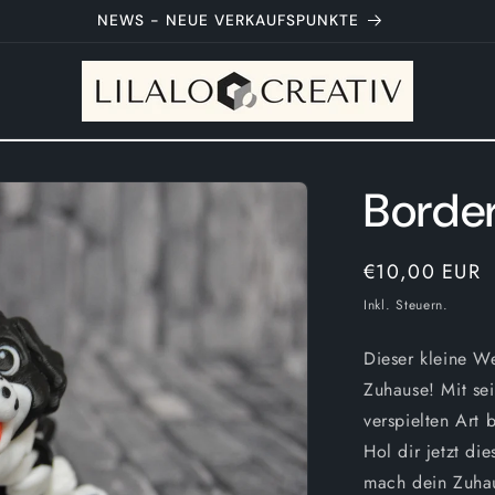
Neue Artikel werden regelmäßig gelauncht
Border
Normaler
€10,00 EUR
Preis
Inkl. Steuern.
Dieser kleine We
Zuhause! Mit se
verspielten Art
Hol dir jetzt d
mach dein Zuhau