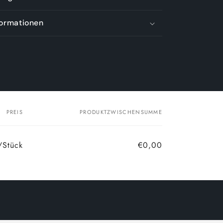
formationen
PREIS
PRODUKTZWISCHENSUMME
/Stück
€0,00