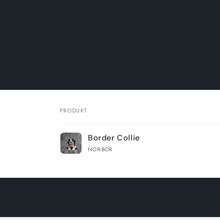
PRODUKT
Dein
Border Collie
Warenkorb
NOR-BOR
Wird
geladen ...